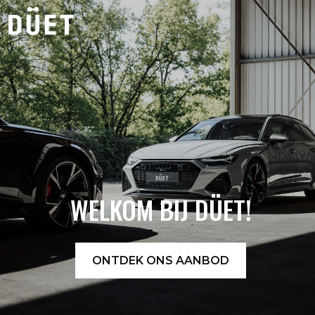
AANBOD
OVER DUET
CONTACT
WELKOM BIJ DÜET!
ONTDEK ONS AANBOD