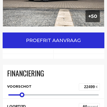
+50
PROEFRIT AANVRAAG
FINANCIERING
VOORSCHOT
€
LOOPTIJD
maand