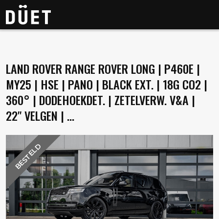
AANBOD
LAND ROVER RANGE ROVER LONG | P460E |
MY25 | HSE | PANO | BLACK EXT. | 18G CO2 |
OVER DUET
360° | DODEHOEKDET. | ZETELVERW. V&A |
22" VELGEN | ...
CONTACT
BESTELD