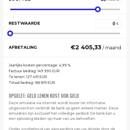
RESTWAARDE
€
€
2 405,33
AFBETALING
/ maand
Jaarlijks kosten percentage:
4,99
%
Factuur bedrag:
149 990
EUR
Te lenen:
127 491
EUR
Totaal bedrag:
166 819
EUR
OPGELET: GELD LENEN KOST OOK GELD
Deze simulatie via internet wordt louter ter informatie
uitgevoerd en verbindt de bank op geen enkele manier. Deze
simulaties zijn exclusief het volledige aanbod. De bank kan u
een oplossing bieden op maat van uw behoeften.
Onder voorbehoud van aanvaarding van uw dossier door de