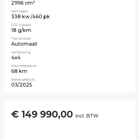
2996 cm³
Vermogen
338 kw /460 pk
CO2-uitstoot
18 g/km
Transmissie
Automaat
Aandrijving
4x4
Kilometerstand
68 km
Eerste gebruik
03/2025
€ 149 990,00
incl. BTW